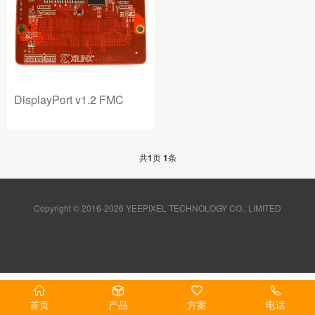
DisplayPort v1.2 FMC
共
1
页
1
条
Copyright © 2016-2026 YEEPIXEL TECHNOLOGY CO., LIMITED
首页
产品
方案
电话